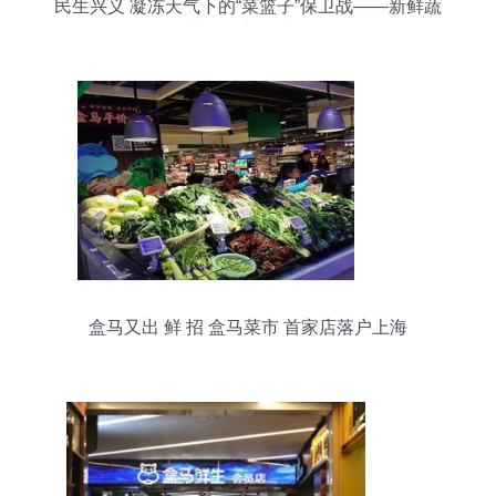
民生兴义 凝冻天气下的“菜篮子”保卫战——新鲜蔬
菜零售市场掠影
盒马又出 鲜 招 盒马菜市 首家店落户上海