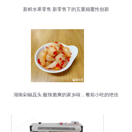
新鲜水果零售 新零售下的五重颠覆性创新
湖南剁椒藠头 酸辣脆爽的家乡味，餐前小吃的绝佳
选择