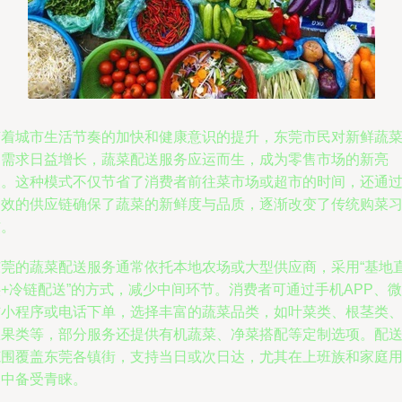
随着城市生活节奏的加快和健康意识的提升，东莞市民对新鲜蔬
的需求日益增长，蔬菜配送服务应运而生，成为零售市场的新亮
点。这种模式不仅节省了消费者前往菜市场或超市的时间，还通
高效的供应链确保了蔬菜的新鲜度与品质，逐渐改变了传统购菜
惯。
东莞的蔬菜配送服务通常依托本地农场或大型供应商，采用“基地
+冷链配送”的方式，减少中间环节。消费者可通过手机APP、微
信小程序或电话下单，选择丰富的蔬菜品类，如叶菜类、根茎类
瓜果类等，部分服务还提供有机蔬菜、净菜搭配等定制选项。配
范围覆盖东莞各镇街，支持当日或次日达，尤其在上班族和家庭
户中备受青睐。