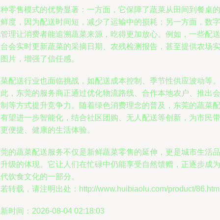
这种零售模式的优势显著：一方面，它保障了蔬菜从田间到餐桌
新鲜度，因为配送时间短，减少了运输中的损耗；另一方面，数
化管理让消费者能追溯蔬菜来源，吃得更加放心。例如，一些配
平台会实时更新蔬菜的采摘日期、农残检测报告，甚至提供农场
景图片，增强了信任感。
蔬菜配送行业也面临挑战，如配送成本控制、季节性供应波动等
为此，东莞的服务商正通过优化物流路线、合作本地农户、推出
员制等方式提升竞争力。随着绿色消费理念的普及，东莞的蔬菜
送有望进一步智能化，结合社区团购、无人配送等创新，为市民
来更便捷、健康的生活体验。
东莞的蔬菜配送服务不仅是新鲜蔬菜零售的延伸，更是城市生活
质升级的体现。它让人们在忙碌中仍能享受自然馈赠，正逐步成
现代饮食文化的一部分。
若转载，请注明出处：http://www.huibiaolu.com/product/86.htm
新时间：2026-08-04 02:18:03